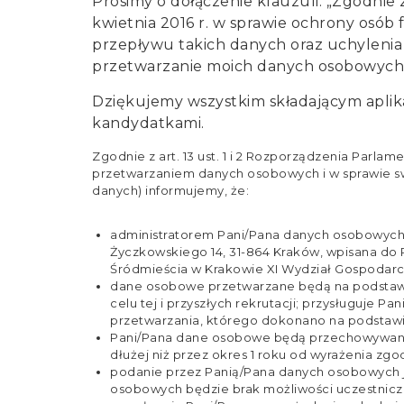
Prosimy o dołączenie klauzuli: „Zgodnie z
kwietnia 2016 r. w sprawie ochrony osó
przepływu takich danych oraz uchyleni
przetwarzanie moich danych osobowych za
Dziękujemy wszystkim składającym aplik
kandydatkami.
Zgodnie z art. 13 ust. 1 i 2 Rozporządzenia Parlam
przetwarzaniem danych osobowych i w sprawie s
danych) informujemy, że:
administratorem Pani/Pana danych osobowych 
Życzkowskiego 14, 31-864 Kraków, wpisana d
Śródmieścia w Krakowie XI Wydział Gospodar
dane osobowe przetwarzane będą na podstawie 
celu tej i przyszłych rekrutacji; przysługuj
przetwarzania, którego dokonano na podstawi
Pani/Pana dane osobowe będą przechowywane a
dłużej niż przez okres 1 roku od wyrażenia zgo
podanie przez Panią/Pana danych osobowych j
osobowych będzie brak możliwości uczestnicze