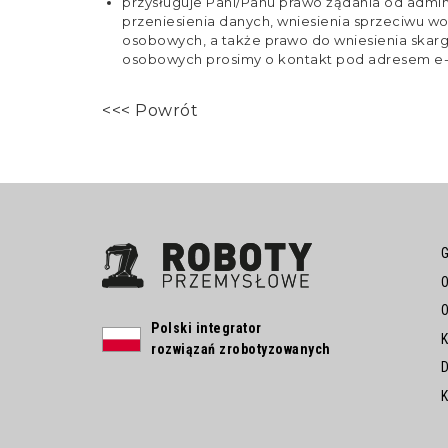
przysługuje Pani/Panu prawo żądania od admin
przeniesienia danych, wniesienia sprzeciwu 
osobowych, a także prawo do wniesienia ska
osobowych prosimy o kontakt pod adresem e-
<<< Powrót
O
O
Polski integrator
K
rozwiązań zrobotyzowanych
D
K