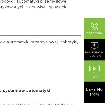
obotyki i automatyki przemysłowej.
botyzowanych stanowisk – spawanie,
WDROŻENIA
cie automatyki przemysłowej i robotyki,
PREZENTACJA
ROBOTÓW
FILMY
LEASING
dla systemów automatyki
102%