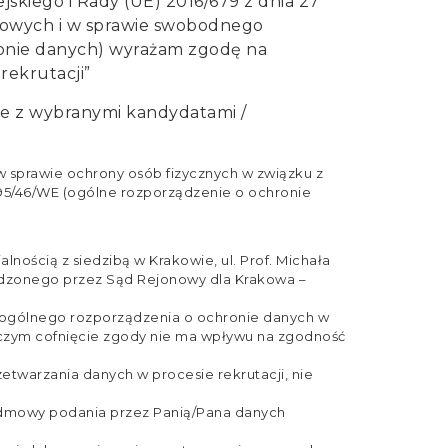
ejskiego i Rady (UE) 2016/679 z dnia 27
obowych i w sprawie swobodnego
ronie danych) wyrażam zgodę na
rekrutacji”
ie z wybranymi kandydatami /
. w sprawie ochrony osób fizycznych w związku z
95/46/WE (ogólne rozporządzenie o ochronie
cią z siedzibą w Krakowie, ul. Prof. Michała
adzonego przez Sąd Rejonowy dla Krakowa –
 a ogólnego rozporządzenia o ochronie danych w
y czym cofnięcie zgody nie ma wpływu na zgodność
warzania danych w procesie rekrutacji, nie
odmowy podania przez Panią/Pana danych