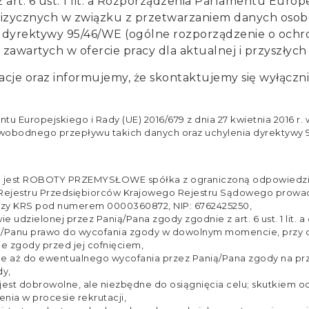
 art. 6 ust. 1 lit. a Rozporządzenia Parlamentu Europ
b fizycznych w związku z przetwarzaniem danych os
a dyrektywy 95/46/WE (ogólne rozporządzenie o och
wartych w ofercie pracy dla aktualnej i przyszłych 
acje oraz informujemy, że skontaktujemy się wyłączn
entu Europejskiego i Rady (UE) 2016/679 z dnia 27 kwietnia 2016 r
wobodnego przepływu takich danych oraz uchylenia dyrektywy 
jest ROBOTY PRZEMYSŁOWE spółka z ograniczoną odpowiedzialnoś
o Rejestru Przedsiębiorców Krajowego Rejestru Sądowego prow
czy KRS pod numerem 0000360872, NIP: 6762425250,
udzielonej przez Panią/Pana zgody zgodnie z art. 6 ust. 1 lit.
e Pani/Panu prawo do wycofania zgody w dowolnym momencie, prz
e zgody przed jej cofnięciem,
ż do ewentualnego wycofania przez Panią/Pana zgody na przet
dy,
est dobrowolne, ale niezbędne do osiągnięcia celu; skutkiem 
nia w procesie rekrutacji,