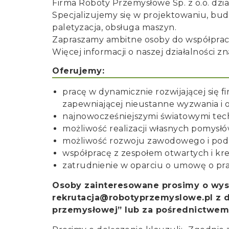
Firma Roboty Przemysłowe Sp. z o.o. dzia
Specjalizujemy się w projektowaniu, bud
paletyzacja, obsługa maszyn.
Zapraszamy ambitne osoby do współpra
Więcej informacji o naszej działalności 
Oferujemy:
pracę w dynamicznie rozwijającej się f
zapewniającej nieustanne wyzwania i 
najnowocześniejszymi światowymi tec
możliwość realizacji własnych pomysł
możliwość rozwoju zawodowego i podno
współpracę z zespołem otwartych i kr
zatrudnienie w oparciu o umowę o pra
Osoby zainteresowane prosimy o wysł
rekrutacja@robotyprzemyslowe.pl z do
przemysłowej” lub za pośrednictwem 