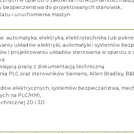
nych w oparciu o założenia i funkcjonalności maszy
w bezpieczeństwa do projektowanych stanowisk,
ażu i uruchomienia maszyn
e: automatyka, elektryka, elektrotechnika lub pokr
waniu układów elektryki, automatyki i systemów bez
 i projektowaniu układów sterowania w oparciu o 
wą
wiającą pracę z dokumentacją techniczną
ia PLC oraz sterowników Siemens, Allen Bradley, B&R
pędów elektrycznych, systemów bezpieczeństwa, me
ych na PLC/HMI,
chnicznej 2D i 3D