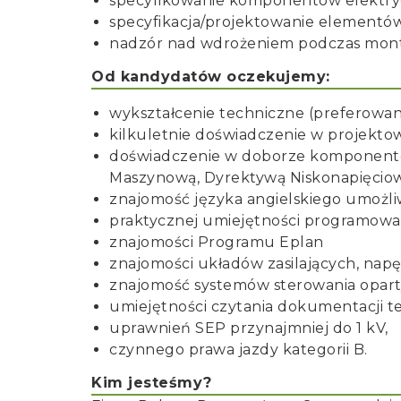
specyfikowanie komponentów elektrycz
specyfikacja/projektowanie elementó
nadzór nad wdrożeniem podczas mont
Od kandydatów oczekujemy:
wykształcenie techniczne (preferowan
kilkuletnie doświadczenie w projekto
doświadczenie w doborze komponentów
Maszynową, Dyrektywą Niskonapięcio
znajomość języka angielskiego umożli
praktycznej umiejętności programowan
znajomości Programu Eplan
znajomości układów zasilających, na
znajomość systemów sterowania opart
umiejętności czytania dokumentacji te
uprawnień SEP przynajmniej do 1 kV,
czynnego prawa jazdy kategorii B.
Kim jesteśmy?