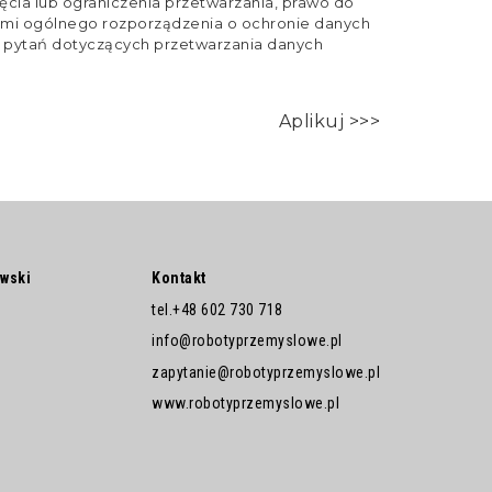
ęcia lub ograniczenia przetwarzania, prawo do
ami ogólnego rozporządzenia o ochronie danych
 pytań dotyczących przetwarzania danych
Aplikuj >>>
owski
Kontakt
tel.
+48 602 730 718
info@robotyprzemyslowe.pl
zapytanie@robotyprzemyslowe.pl
www.robotyprzemyslowe.pl