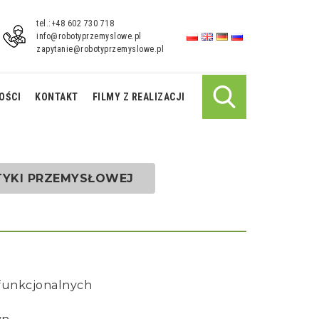
tel.:+48 602 730 718
info@robotyprzemyslowe.pl
zapytanie@robotyprzemyslowe.pl
OŚCI
KONTAKT
FILMY Z REALIZACJI
Robot Spawający FANUC M-
Robot do Spawania 
TYKI PRZEMYSŁOWEJ
710iC/20L
ARC Mate 120iC
 funkcjonalnych