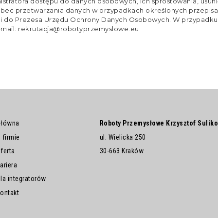
istratora dostępu do danych osobowych, ich sprostowania, usuni
wobec przetwarzania danych w przypadkach określonych przepis
rgi do Prezesa Urzędu Ochrony Danych Osobowych. W przypadku
mail: rekrutacja@robotyprzemyslowe.eu
Główna
Roboty Przemysłowe Krzysztof Sulik
 firmie
ul. Wielicka 250
ferta
30-663 Kraków
ariera
la integratorów
ontakt