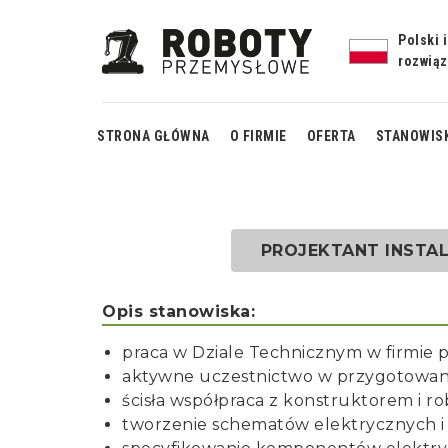
Polski 
rozwią
STRONA GŁÓWNA
O FIRMIE
OFERTA
STANOWIS
spa
obrot
PROJEKTANT INSTA
spawani
je
Opis stanowiska:
cela s
praca w Dziale Technicznym w firmie 
aktywne uczestnictwo w przygotowan
ścisła współpraca z konstruktorem i 
tworzenie schematów elektrycznych i