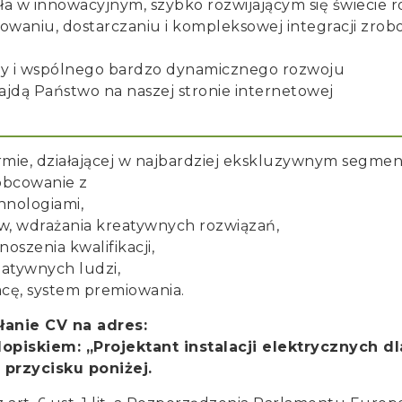
ła w innowacyjnym, szybko rozwijającym się świecie r
owaniu, dostarczaniu i kompleksowej integracji zro
cy i wspólnego bardzo dynamicznego rozwoju
znajdą Państwo na naszej stronie internetowej
irmie, działającej w najbardziej ekskluzywnym segmen
obcowanie z
hnologiami,
ów, wdrażania kreatywnych rozwiązań,
szenia kwalifikacji,
eatywnych ludzi,
cę, system premiowania.
anie CV na adres:
piskiem: „Projektant instalacji elektrycznych 
przycisku poniżej.