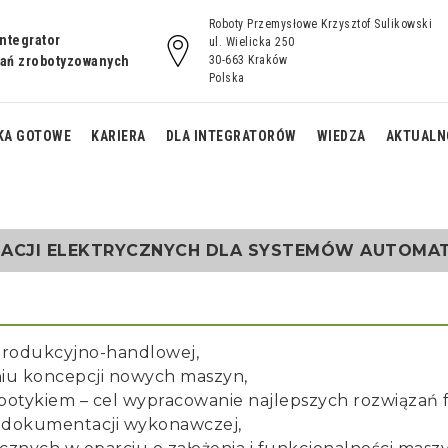
Roboty Przemysłowe Krzysztof Sulikowski
integrator
ul. Wielicka 250
zań zrobotyzowanych
30-663 Kraków
Polska
KA GOTOWE
KARIERA
DLA INTEGRATORÓW
WIEDZA
AKTUALN
wanie z
spawanie z
Monoblock
nikiem H
obrotnikiem L
spawalniczy
LACJI ELEKTRYCZNYCH DLA SYSTEMÓW AUTOMA
e na torze
spawalnicza cela
spawanie z
zdnym
Noria
obrotnikiem 5L
pawalnicza
stanowisko do
CrobotP spawanie na
produkcyjno-handlowej,
RP20
paletyzacji
stole H
iu koncepcji nowych maszyn,
robotykiem – cel wypracowanie najlepszych rozwiązań
 dokumentacji wykonawczej,