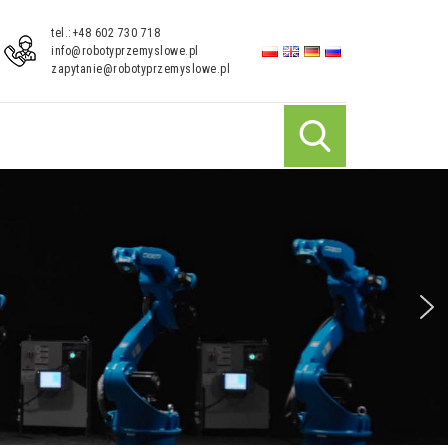
tel.:+48 602 730 718
info@robotyprzemyslowe.pl
zapytanie@robotyprzemyslowe.pl