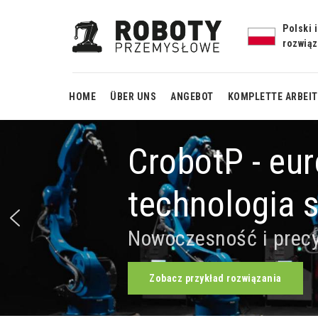
Polski 
rozwią
HOME
ÜBER UNS
ANGEBOT
KOMPLETTE ARBEI
CrobotP - eu
Fertiggestel
robotisiert
technologia s
Schweißarbeitss
mit H-Rotat
Nowoczesność i prec
Fertiggestell
automatisier
Arbeitsstation 
Zobacz przykład rozwiązania
Monoblock-
Schweißen