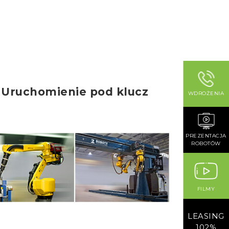
Uruchomienie pod klucz
WDROŻENIA
PREZENTACJA
ROBOTÓW
FILMY
LEASING
102%