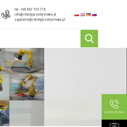
tel.:+48 602 730 718
info@robotyprzemyslowe.pl
zapytanie@robotyprzemyslowe.pl
WDROŻENIA