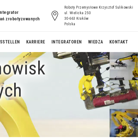
Roboty Przemysłowe Krzysztof Sulikowski
integrator
ul. Wielicka 250
zań zrobotyzowanych
30-663 Kraków
Polska
TSSTELLEN
KARRIERE
INTEGRATOREN
WIEDZA
KONTAKT
nowisk
lte
Fertiggestellte
e
robotisierte
ych
tation
Schweißarbeitsstation
or
mit L-Rotator
te
Fertiggestellte
Automatisierte
te
automatisierte
Arbeitsstation für
für
Arbeitsstation für
Schweißen NORIA
Schweißen mit der
Führungsbahn Inline