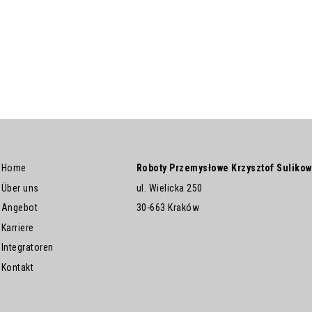
Home
Roboty Przemysłowe Krzysztof Sulikow
Über uns
ul. Wielicka 250
Angebot
30-663 Kraków
Karriere
Integratoren
Kontakt