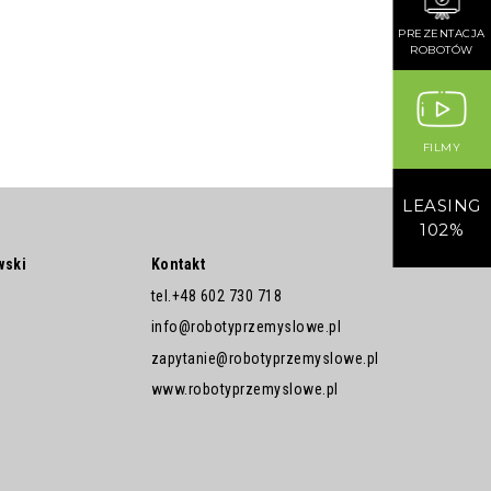
PREZENTACJA
ROBOTÓW
FILMY
LEASING
102%
wski
Kontakt
tel.
+48 602 730 718
info@robotyprzemyslowe.pl
zapytanie@robotyprzemyslowe.pl
www.robotyprzemyslowe.pl