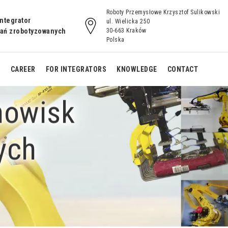
Roboty Przemysłowe Krzysztof Sulikowski
integrator
ul. Wielicka 250
zań zrobotyzowanych
30-663 Kraków
Polska
S
CAREER
FOR INTEGRATORS
KNOWLEDGE
CONTACT
nowisk
Standard robotic
Standard robotic
an
welding cell with L
welding cell
ych
positioners
Monoblock
Welding cell Noria
k