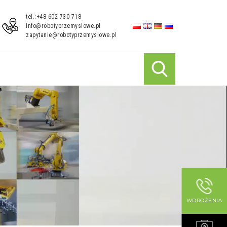
tel.:+48 602 730 718
info@robotyprzemyslowe.pl
zapytanie@robotyprzemyslowe.pl
WDROŻENIA