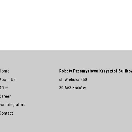
Home
Roboty Przemysłowe Krzysztof Suliko
About Us
ul. Wielicka 250
Offer
30-663 Kraków
Career
For Integrators
Contact