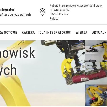
Roboty Przemysłowe Krzysztof Sulikowski
integrator
ul. Wielicka 250
zań zrobotyzowanych
30-663 Kraków
Polska
KA GOTOWE
KARIERA
DLA INTEGRATORÓW
WIEDZA
AKTUALN
nowisk
wanie z
spawanie z
Monoblock
nikiem H
obrotnikiem L
spawalniczy
ych
e na torze
spawalnicza cela
spawanie z
zdnym
Noria
obrotnikiem 5L
pawalnicza
stanowisko do
CrobotP spawanie na
RP20
paletyzacji
stole H