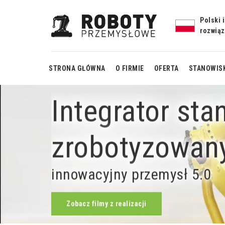
Polski 
rozwią
STRONA GŁÓWNA
O FIRMIE
OFERTA
STANOWIS
Integrator sta
spa
obrot
zrobotyzowan
spawani
je
innowacyjny przemysł 5.0
cela s
Zobacz filmy z realizacji