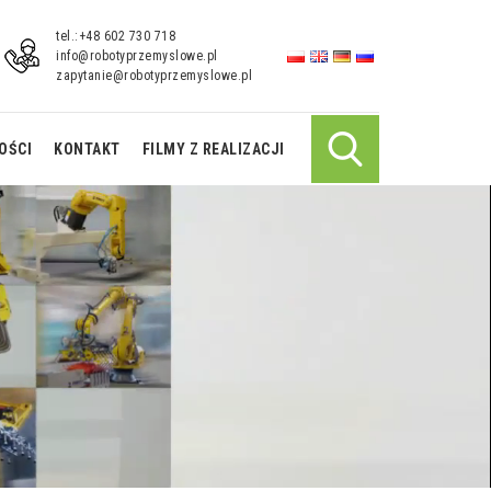
tel.:+48 602 730 718
info@robotyprzemyslowe.pl
zapytanie@robotyprzemyslowe.pl
OŚCI
KONTAKT
FILMY Z REALIZACJI
Robot Spawający FANUC M-
Robot do Spawania 
710iC/20L
ARC Mate 120iC