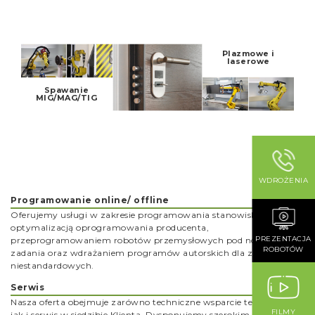
Plazmowe i
laserowe
Spawanie
MIG/MAG/TIG
WDROŻENIA
Programowanie online/ offline
Oferujemy usługi w zakresie programowania stanowisk, łącznie z
optymalizacją oprogramowania producenta,
PREZENTACJA
przeprogramowaniem robotów przemysłowych pod nowe
ROBOTÓW
zadania oraz wdrażaniem programów autorskich dla zadań
niestandardowych.
Serwis
Nasza oferta obejmuje zarówno techniczne wsparcie telefoniczne
FILMY
jak i serwis w siedzibie Klienta. Dysponujemy szerokim zapleczem