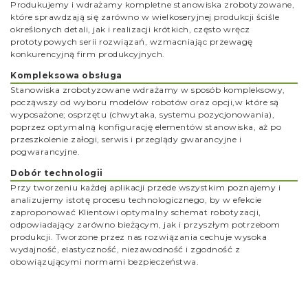
Produkujemy i wdrażamy kompletne stanowiska zrobotyzowane,
które sprawdzają się zarówno w wielkoseryjnej produkcji ściśle
określonych detali, jak i realizacji krótkich, często wręcz
prototypowych serii rozwiązań, wzmacniając przewagę
konkurencyjną firm produkcyjnych.
Kompleksowa obsługa
Stanowiska zrobotyzowane wdrażamy w sposób kompleksowy,
począwszy od wyboru modelów robotów oraz opcji,w które są
wyposażone; osprzętu (chwytaka, systemu pozycjonowania),
poprzez optymalną konfigurację elementów stanowiska, aż po
przeszkolenie załogi, serwis i przeglądy gwarancyjne i
pogwarancyjne.
Dobór technologii
Przy tworzeniu każdej aplikacji przede wszystkim poznajemy i
analizujemy istotę procesu technologicznego, by w efekcie
zaproponować Klientowi optymalny schemat robotyzacji,
odpowiadający zarówno bieżącym, jak i przyszłym potrzebom
produkcji. Tworzone przez nas rozwiązania cechuje wysoka
wydajność, elastyczność, niezawodność i zgodność z
obowiązującymi normami bezpieczeństwa.