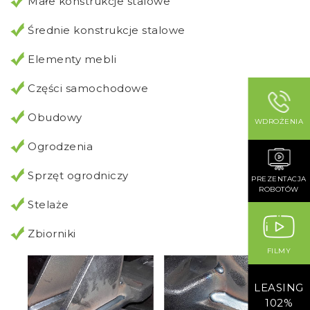
Małe konstrukcje stalowe
Średnie konstrukcje stalowe
Elementy mebli
Części samochodowe
Obudowy
WDROŻENIA
Ogrodzenia
Sprzęt ogrodniczy
PREZENTACJA
ROBOTÓW
Stelaże
Zbiorniki
FILMY
LEASING
102%