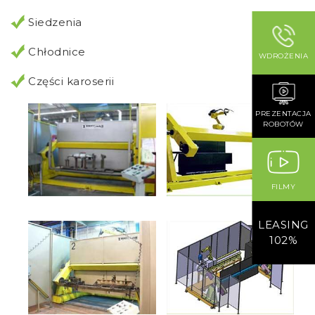
Siedzenia
Chłodnice
WDROŻENIA
Części karoserii
PREZENTACJA
ROBOTÓW
FILMY
LEASING
102%