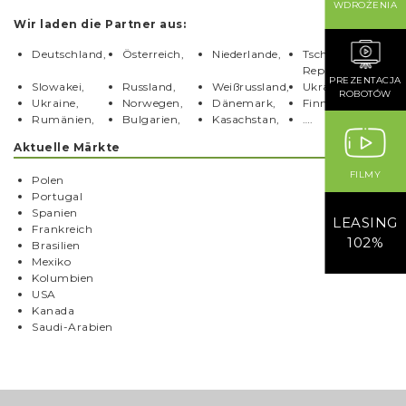
WDROŻENIA
Wir laden die Partner aus:
Deutschland,
Österreich,
Niederlande,
Tschechische
Republik,
PREZENTACJA
Slowakei,
Russland,
Weißrussland,
Ukrainy,
ROBOTÓW
Ukraine,
Norwegen,
Dänemark,
Finnland,
Rumänien,
Bulgarien,
Kasachstan,
….
Aktuelle Märkte
FILMY
Polen
Portugal
Spanien
LEASING
Frankreich
102%
Brasilien
Mexiko
Kolumbien
USA
Kanada
Saudi-Arabien