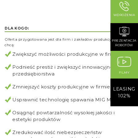
WDROŻENIA
DLA KOGO:
Oferta przygotowana jest dla firm i zakładów produkcyjnych które
PREZENTACJA
chcą:
ROBOTÓW
Zwiększyć możliwości produkcyjne w firmie
Podnieść prestiż i zwiększyć innowacyjność
FILMY
przedsiębiorstwa
Zmniejszyć koszty produkcyjne w firmie
LEASING
102%
Usprawnić technologię spawania MIG MAG
Osiągnąć powtarzalność wysokiej jakości i
estetyki produktów
Zredukować ilość niebezpieczeństw