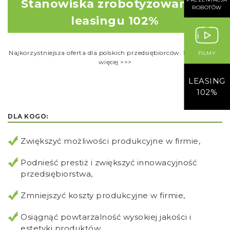
Stanowiska zrobotyzowane w
ROBOTÓW
leasingu 102%
Najkorzystniejsza oferta dla polskich przedsiębiorców. Dowiedz się
FILMY
więcej >>>
LEASING
102%
DLA KOGO:
Zwiększyć możliwości produkcyjne w firmie,
Podnieść prestiż i zwiększyć innowacyjność
przedsiębiorstwa,
Zmniejszyć koszty produkcyjne w firmie,
Osiągnąć powtarzalność wysokiej jakości i
estetyki produktów,