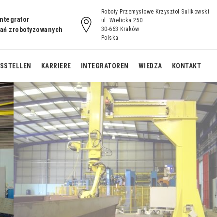
Roboty Przemysłowe Krzysztof Sulikowski
integrator
ul. Wielicka 250
zań zrobotyzowanych
30-663 Kraków
Polska
TSSTELLEN
KARRIERE
INTEGRATOREN
WIEDZA
KONTAKT
lte
Fertiggestellte
e
robotisierte
tation
Schweißarbeitsstation
or
mit L-Rotator
te
Fertiggestellte
Automatisierte
te
automatisierte
Arbeitsstation für
für
Arbeitsstation für
Schweißen NORIA
Schweißen mit der
Führungsbahn Inline