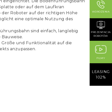
en eingerichtet. Die Bodenführungsbahn
ßplatte oder auf dem Laufkran
WDROŻENIA
 wo der Roboter auf der richtigen Höhe
öglicht eine optimale Nutzung des
ührungsbahn sind einfach, langlebig
PREZENTACJA
ROBOTÓW
 Bauweise.
ie Größe und Funktionalität auf die
ekts anzupassen.
FILMY
LEASING
102%