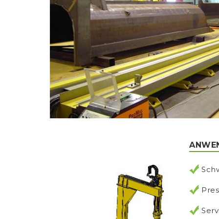
ANWE
Sch
Pre
Ser