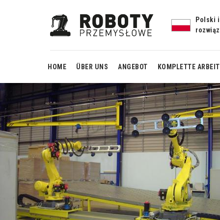
Polski 
rozwią
HOME
ÜBER UNS
ANGEBOT
KOMPLETTE ARBEI
Fertiggestel
robotisiert
Schweißarbeitss
mit H-Rotat
Fertiggestell
automatisier
Arbeitsstation 
Monoblock-
Schweißen