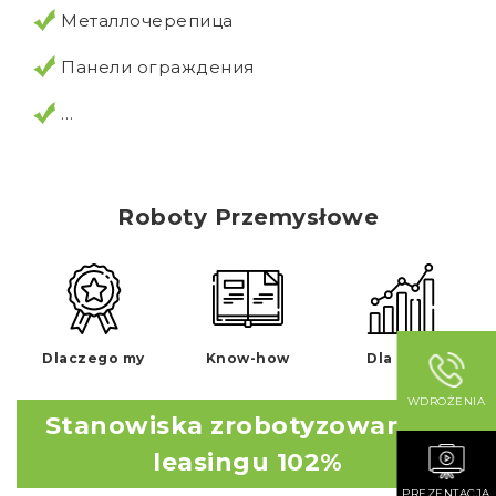
Металлочерепица
Панели ограждения
…
Roboty Przemysłowe
Dlaczego my
Know-how
Dla kogo
WDROŻENIA
Stanowiska zrobotyzowane w
leasingu 102%
PREZENTACJA