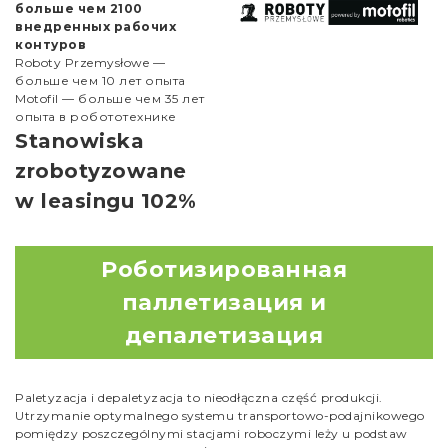
больше чем 2100
внедренных рабочих
контуров
Roboty Przemysłowe —
больше чем 10 лет опыта
Motofil — больше чем 35 лет
опыта в робототехнике
Stanowiska
zrobotyzowane
w leasingu 102%
Роботизированная
паллетизация и
депалетизация
Paletyzacja i depaletyzacja to nieodłączna część produkcji.
Utrzymanie optymalnego systemu transportowo-podajnikowego
pomiędzy poszczególnymi stacjami roboczymi leży u podstaw