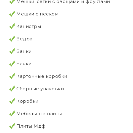
Мешки, сетки с овощами и фруктами
Мешки с песком
Канистры
Ведра
Банки
Банки
Картонные коробки
Сборные упаковки
Коробки
Мебельные плиты
Плиты Мдф