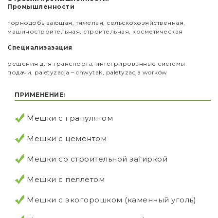
Промышленности
горнодобывающая, тяжелая, сельскохозяйственная,
машиностроительная, строительная, косметическая
Специализазация
решения для транспорта, интегрированные системы
подачи, paletyzacja – chwytak, paletyzacja worków
ПРИМЕНЕНИЕ:
Мешки с гранулятом
Мешки с цементом
Мешки со строительной затиркой
Мешки с пеллетом
Мешки с экогорошком (каменный уголь)