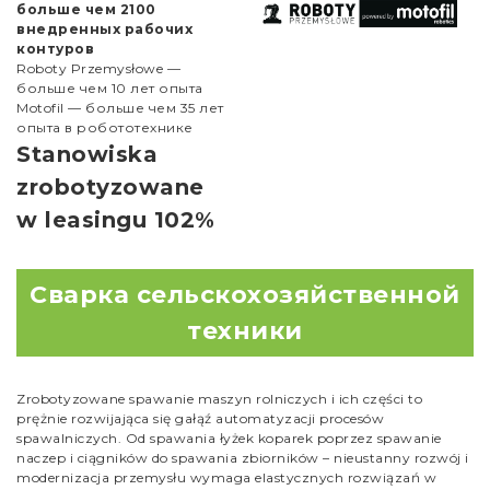
больше чем 2100
внедренных рабочих
контуров
Roboty Przemysłowe —
больше чем 10 лет опыта
Motofil — больше чем 35 лет
опыта в робототехнике
Stanowiska
zrobotyzowane
w leasingu 102%
Сварка сельскохозяйственной
техники
Zrobotyzowane spawanie maszyn rolniczych i ich części to
prężnie rozwijająca się gałąź automatyzacji procesów
spawalniczych. Od spawania łyżek koparek poprzez spawanie
naczep i ciągników do spawania zbiorników – nieustanny rozwój i
modernizacja przemysłu wymaga elastycznych rozwiązań w