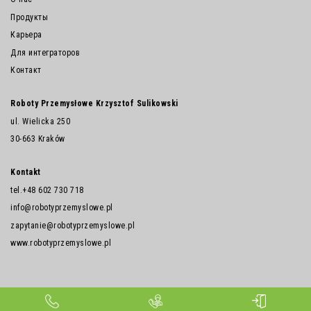
Продукты
Карьера
Для интеграторов
Контакт
Roboty Przemysłowe Krzysztof Sulikowski
ul. Wielicka 250
30-663 Kraków
Kontakt
tel.
+48 602 730 718
info@robotyprzemyslowe.pl
zapytanie@robotyprzemyslowe.pl
www.robotyprzemyslowe.pl
© Roboty Przemysłowe Krzysztof Sulikowski 2022