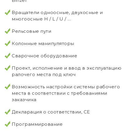
Binzel
Вращатели одноосные, двухосные и
многоосные H / L / U / …
Рельсовые пути
Колонные манипуляторы
Сварочное оборудование
Проект, исполнение и ввод в эксплуатацию
ралочего места под ключ
Возможность настройки системы рабочего
места в соответствии с требованиями
заказчика
Декларация о соответствии, CE
Программирование