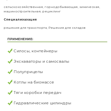
сельскохозяйственная, горнодобывающая, xимическая,
машиностроительная, рециклинг
Специализазация
решения для транспорта, Решения для складов
ПРИМЕНЕНИЕ:
Силосы, контейнеры
Экскаваторы и cамосвалы
Полуприцепы
Котлы на биомассе
Тяги коробки передач
Гидравлические цилиндры