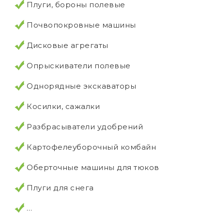
Плуги, бороны полевые
Почвопокровные машины
Дисковые агрегаты
Опрыскиватели полевые
Однорядные экскаваторы
Косилки, сажалки
Разбрасыватели удобрений
Картофелеуборочный комбайн
Оберточные машины для тюков
Плуги для снега
…