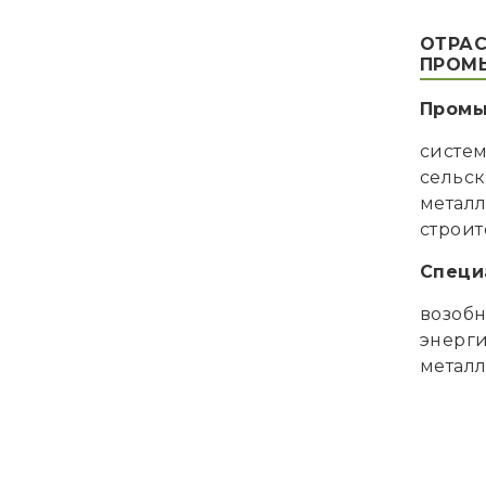
ОТРА
ПРОМ
Пром
систем
сельск
металл
строит
Специ
возоб
энерги
метал