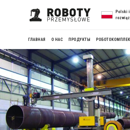
Polski 
rozwią
ГЛАВНАЯ
О НАС
ПРОДУКТЫ
РОБОТОКОМПЛЕ
Готовое
автоматизиро
рабочее мест
сварки с
вращателе
Готовое
автоматизиро
рабочее мест
сварки Mono