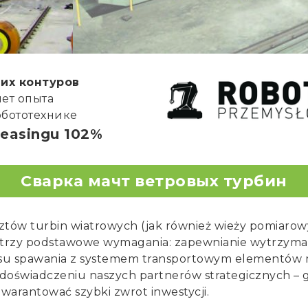
путем Inline
ванное
о для
ia
их контуров
лет опыта
робототехнике
leasingu 102%
Сварка мачт ветровых турбин
tów turbin wiatrowych (jak również wieży pomiarowy
j trzy podstawowe wymagania: zapewnianie wytrzymało
esu spawania z systemem transportowym elementów m
oświadczeniu naszych partnerów strategicznych – gru
gwarantować szybki zwrot inwestycji.