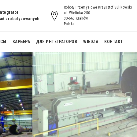
Roboty Przemysłowe Krzysztof Sulikowski
integrator
ul. Wielicka 250
zań zrobotyzowanych
30-663 Kraków
Polska
КСЫ
КАРЬЕРА
ДЛЯ ИНТЕГРАТОРОВ
WIEDZA
КОНТАКТ
Готовая
ванное
роботизированная
о для
сварочная станция
с вращателями L
м Н
Готовое
ванное
автоматизированное
о для
рабочее место для
block
сварки с рельсовым