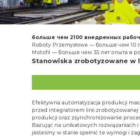
Готовое
автоматизиро
рабочее мест
сварки Nor
больше чем 2100 внедренных рабоч
Roboty Przemysłowe — больше чем 10 
Motofil — больше чем 35 лет опыта в 
Stanowiska zrobotyzowane w 
Efektywna automatyzacja produkcji masz
przed integratorem linii zrobotyzowane
produkcji oraz zsynchronizowanie proc
Bazując na unikatowych rozwiązaniach i d
jesteśmy w stanie spełnić te wymogi i za