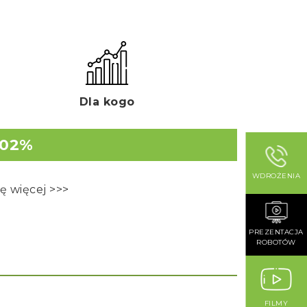
Dla kogo
102%
WDROŻENIA
ę więcej >>>
PREZENTACJA
ROBOTÓW
FILMY