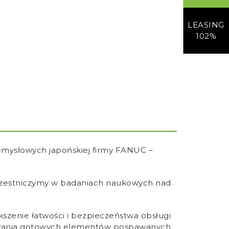
LEASING
102%
emysłowych japońskiej firmy FANUC –
uczestniczymy w badaniach naukowych nad
szenie łatwości i bezpieczeństwa obsługi
bierania gotowych elementów pospawanych