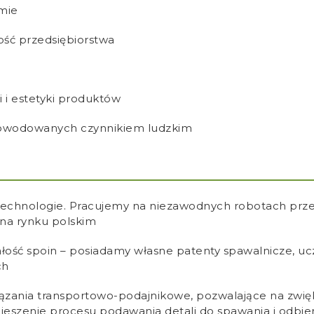
rmie
ość przedsiębiorstwa
 i estetyki produktów
powodowanych czynnikiem ludzkim
 technologie. Pracujemy na niezawodnych robotach prz
na rynku polskim
ałość spoin – posiadamy własne patenty spawalnicze, 
ch
ązania transportowo-podajnikowe, pozwalające na zwięk
pieszenie procesu podawania detali do spawania i od