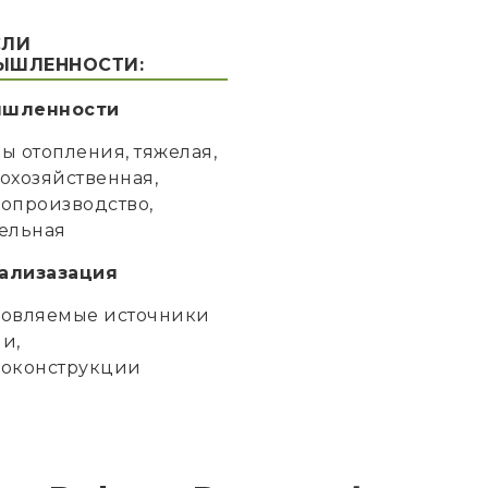
СЛИ
ЫШЛЕННОСТИ:
ышленности
ы отопления, тяжелая,
охозяйственная,
опроизводство,
ельная
ализазация
новляемые источники
и,
локонструкции