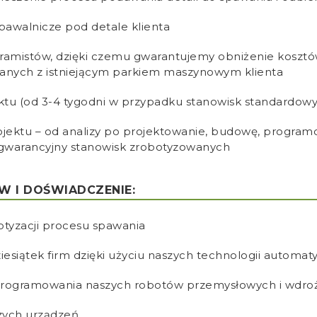
pawalnicze pod detale klienta
amistów, dzięki czemu gwarantujemy obniżenie kosztów 
wanych z istniejącym parkiem maszynowym klienta
ektu (od 3-4 tygodni w przypadku stanowisk standardow
ktu – od analizy po projektowanie, budowę, programow
pogwarancyjny stanowisk zrobotyzowanych
 I DOŚWIADCZENIE:
tyzacji procesu spawania
siątek firm dzięki użyciu naszych technologii automaty
 programowania naszych robotów przemysłowych i wdro
zych urządzeń