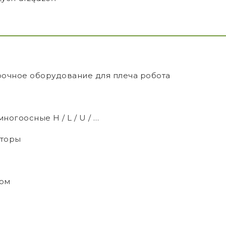
рочное оборудование для плеча робота
огоосные H / L / U / …
яторы
ром