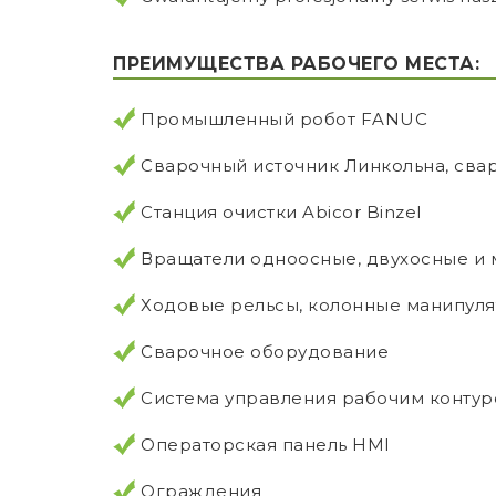
ПРЕИМУЩЕСТВА РАБОЧЕГО МЕСТА:
Промышленный робот FANUC
Сварочный источник Линкольна, сва
Станция очистки Abicor Binzel
Вращатели одноосные, двухосные и мн
Ходовые рельсы, колонные манипул
Сварочное оборудование
Система управления рабочим конту
Операторская панель HMI
Ограждения