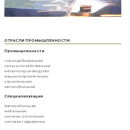
ОТРАСЛИ ПРОМЫШЛЕННОСТИ:
Промышленности
горнодобывающая
сельскохозяйственная
металлопроизводство
машиностроительная
строительная
автомобильная
Специализазация
Автомобильная
мебельная
системы отопления
силовая гидравлика