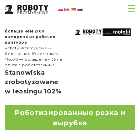
больше чем 2100
внедренных рабочих
контуров
Roboty Przemysłowe —
больше чем 10 лет опыта
Motofil — больше чем 35 лет
опыта в робототехнике
Stanowiska
zrobotyzowane
w leasingu 102%
Роботизированные резка и
вырубка