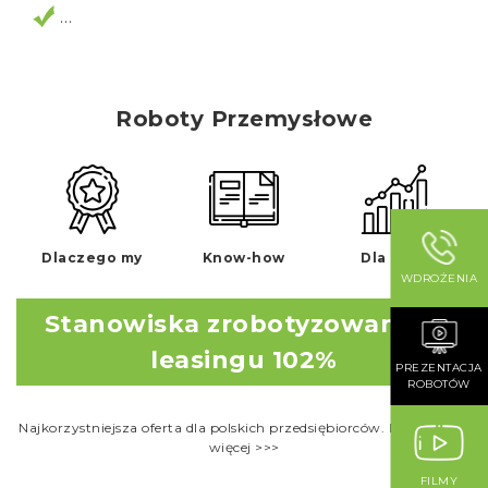
…
Roboty Przemysłowe
Dlaczego my
Know-how
Dla kogo
WDROŻENIA
Stanowiska zrobotyzowane w
leasingu 102%
PREZENTACJA
ROBOTÓW
Najkorzystniejsza oferta dla polskich przedsiębiorców. Dowiedz się
więcej >>>
FILMY