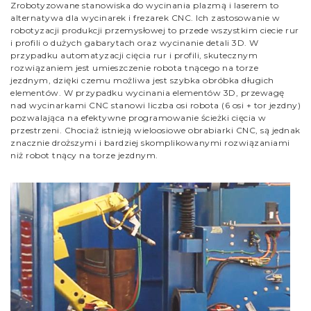
Zrobotyzowane stanowiska do wycinania plazmą i laserem to
alternatywa dla wycinarek i frezarek CNC. Ich zastosowanie w
robotyzacji produkcji przemysłowej to przede wszystkim ciecie rur
i profili o dużych gabarytach oraz wycinanie detali 3D. W
przypadku automatyzacji cięcia rur i profili, skutecznym
rozwiązaniem jest umieszczenie robota tnącego na torze
jezdnym, dzięki czemu możliwa jest szybka obróbka długich
elementów. W przypadku wycinania elementów 3D, przewagę
nad wycinarkami CNC stanowi liczba osi robota (6 osi + tor jezdny)
pozwalająca na efektywne programowanie ścieżki cięcia w
przestrzeni. Chociaż istnieją wieloosiowe obrabiarki CNC, są jednak
znacznie droższymi i bardziej skomplikowanymi rozwiązaniami
niż robot tnący na torze jezdnym.