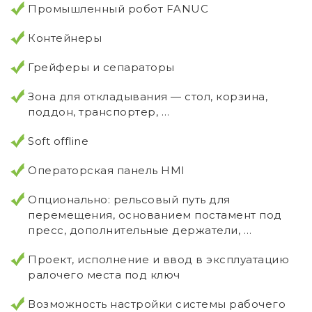
Промышленный робот FANUC
Контейнеры
Грейферы и сепараторы
Зона для откладывания — стол, корзина,
поддон, транспортер, …
Soft offline
Операторская панель HMI
Опционально: рельсовый путь для
перемещения, основанием постамент под
пресс, дополнительные держатели, …
Проект, исполнение и ввод в эксплуатацию
ралочего места под ключ
Возможность настройки системы рабочего