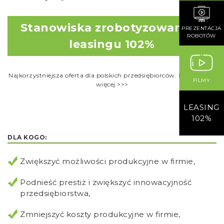
Stanowiska zrobotyzowane w
PREZENTACJA
ROBOTÓW
leasingu 102%
Najkorzystniejsza oferta dla polskich przedsiębiorców. Dowiedz się
FILMY
więcej >>>
LEASING
102%
DLA KOGO:
Zwiększyć możliwości produkcyjne w firmie,
Podnieść prestiż i zwiększyć innowacyjność
przedsiębiorstwa,
Zmniejszyć koszty produkcyjne w firmie,