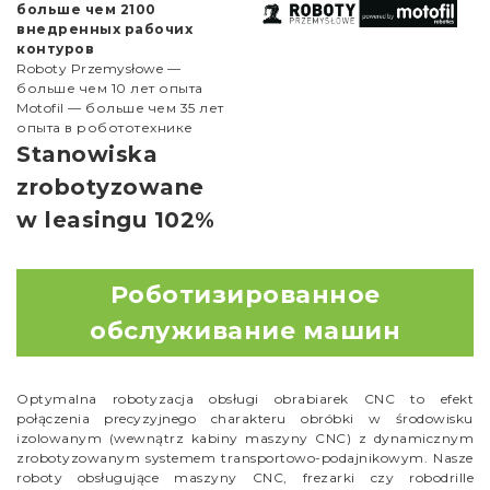
больше чем 2100
внедренных рабочих
контуров
Roboty Przemysłowe —
больше чем 10 лет опыта
Motofil — больше чем 35 лет
опыта в робототехнике
Stanowiska
zrobotyzowane
w leasingu 102%
Роботизированное
обслуживание машин
Optymalna robotyzacja obsługi obrabiarek CNC to efekt
połączenia precyzyjnego charakteru obróbki w środowisku
izolowanym (wewnątrz kabiny maszyny CNC) z dynamicznym
zrobotyzowanym systemem transportowo-podajnikowym. Nasze
roboty obsługujące maszyny CNC, frezarki czy robodrille