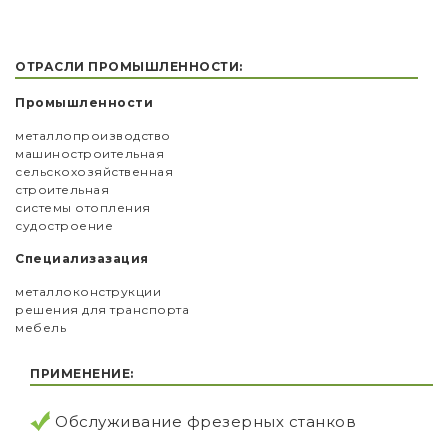
ОТРАСЛИ ПРОМЫШЛЕННОСТИ:
Промышленности
металлопроизводство
машиностроительная
сельскохозяйственная
строительная
системы отопления
судостроение
Специализазация
металлоконструкции
решения для транспорта
мебель
ПРИМЕНЕНИЕ:
Обслуживание фрезерных станков