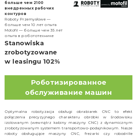
больше чем 2100
внедренных рабочих
контуров
Roboty Przemysłowe —
больше чем 10 лет опыта
Motofil — больше чем 35 лет
опыта в робототехнике
Stanowiska
zrobotyzowane
w leasingu 102%
Роботизированное
обслуживание машин
Optymalna robotyzacja obsługi obrabiarek CNC to efekt
połączenia precyzyjnego charakteru obróbki w środowisku
izolowanym (wewnątrz kabiny maszyny CNC) z dynamicznym
zrobotyzowanym systemem transportowo-podajnikowym. Nasze
roboty obsługujące maszyny CNC, frezarki czy robodrille