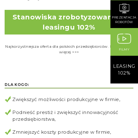
Stanowiska zrobotyzowane w
PREZENTACJA
ROBOTÓW
leasingu 102%
Najkorzystniejsza oferta dla polskich przedsiębiorców. Dowiedz się
FILMY
więcej >>>
LEASING
102%
DLA KOGO:
Zwiększyć możliwości produkcyjne w firmie,
Podnieść prestiż i zwiększyć innowacyjność
przedsiębiorstwa,
Zmniejszyć koszty produkcyjne w firmie,