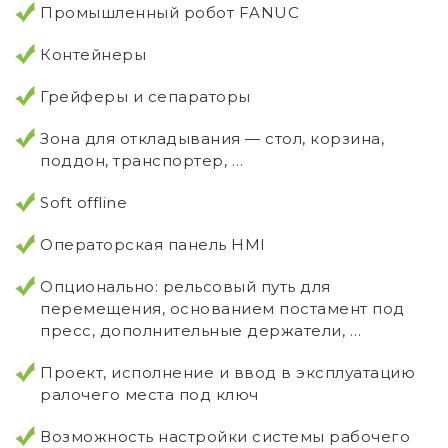
Промышленный робот FANUC
Контейнеры
Грейферы и сепараторы
Зона для откладывания — стол, корзина,
поддон, транспортер, …
Soft offline
Операторская панель HMI
Опционально: рельсовый путь для
перемещения, основанием постамент под
пресс, дополнительные держатели, …
Проект, исполнение и ввод в эксплуатацию
ралочего места под ключ
Возможность настройки системы рабочего