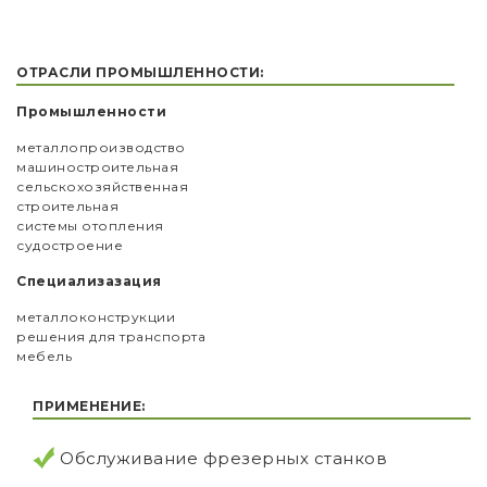
ОТРАСЛИ ПРОМЫШЛЕННОСТИ:
Промышленности
металлопроизводство
машиностроительная
сельскохозяйственная
строительная
системы отопления
судостроение
Специализазация
металлоконструкции
решения для транспорта
мебель
ПРИМЕНЕНИЕ:
Обслуживание фрезерных станков