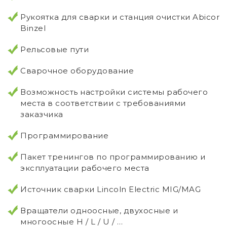
Рукоятка для сварки и станция очистки Abicor
Binzel
Рельсовые пути
Сварочное оборудование
Возможность настройки системы рабочего
места в соответствии с требованиями
заказчика
Программирование
Пакет тренингов по программированию и
эксплуатации рабочего места
Источник сварки Lincoln Electric MIG/MAG
Вращатели одноосные, двухосные и
многоосные H / L / U / …