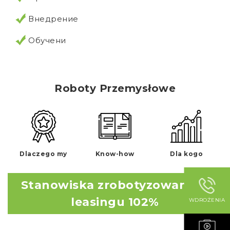
Внедрение
Обучени
Roboty Przemysłowe
Dlaczego my
Know-how
Dla kogo
Stanowiska zrobotyzowane w
leasingu 102%
WDROŻENIA