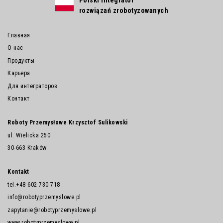
rozwiązań zrobotyzowanych
Главная
О нас
Продукты
Карьера
Для интеграторов
Контакт
Roboty Przemysłowe Krzysztof Sulikowski
ul. Wielicka 250
30-663 Kraków
Kontakt
tel.
+48 602 730 718
info@robotyprzemyslowe.pl
zapytanie@robotyprzemyslowe.pl
www.robotyprzemyslowe.pl