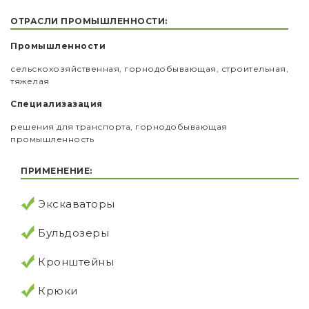
ОТРАСЛИ ПРОМЫШЛЕННОСТИ:
Промышленности
сельскохозяйственная, горнодобывающая, строительная,
тяжелая
Специализазация
решения для транспорта, горнодобывающая
промышленность
ПРИМЕНЕНИЕ:
Экскаваторы
Бульдозеры
Кронштейны
Крюки