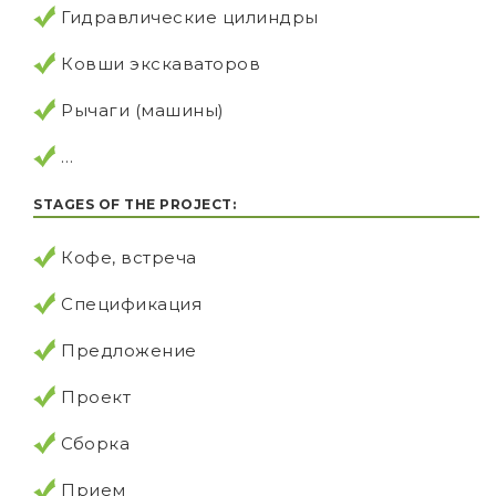
Гидравлические цилиндры
Ковши экскаваторов
Рычаги (машины)
…
STAGES OF THE PROJECT:
Кофе, встреча
Спецификация
Предложение
Проект
Сборка
Прием