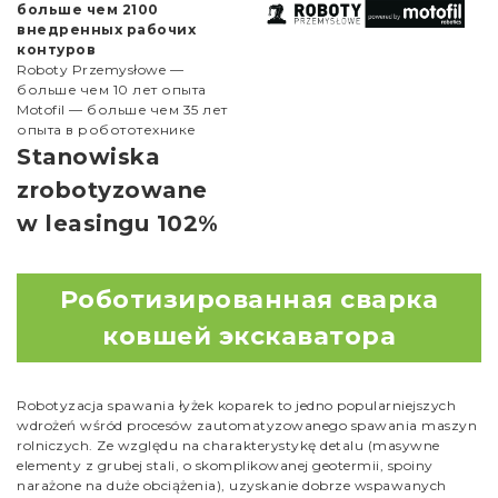
больше чем 2100
внедренных рабочих
контуров
Roboty Przemysłowe —
больше чем 10 лет опыта
Motofil — больше чем 35 лет
опыта в робототехнике
Stanowiska
zrobotyzowane
w leasingu 102%
Роботизированная сварка
ковшей экскаватора
Robotyzacja spawania łyżek koparek to jedno popularniejszych
wdrożeń wśród procesów zautomatyzowanego spawania maszyn
rolniczych. Ze względu na charakterystykę detalu (masywne
elementy z grubej stali, o skomplikowanej geotermii, spoiny
narażone na duże obciążenia), uzyskanie dobrze wspawanych