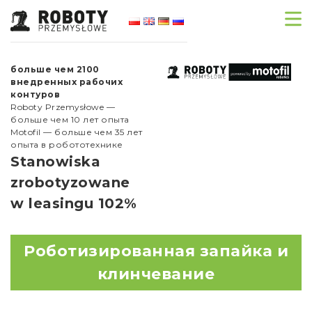
больше чем 2100
внедренных рабочих
контуров
Roboty Przemysłowe —
больше чем 10 лет опыта
Motofil — больше чем 35 лет
опыта в робототехнике
Stanowiska
zrobotyzowane
w leasingu 102%
Роботизированная запайка и
клинчевание