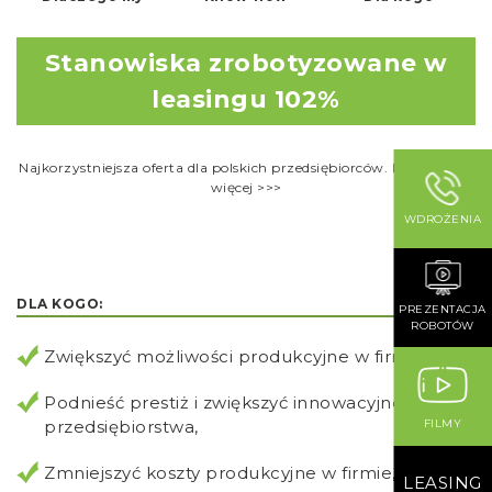
Stanowiska zrobotyzowane w
leasingu 102%
Najkorzystniejsza oferta dla polskich przedsiębiorców. Dowiedz się
więcej >>>
WDROŻENIA
DLA KOGO:
PREZENTACJA
ROBOTÓW
Zwiększyć możliwości produkcyjne w firmie
Podnieść prestiż i zwiększyć innowacyjność
przedsiębiorstwa,
FILMY
Zmniejszyć koszty produkcyjne w firmie,
LEASING