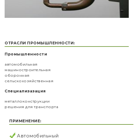
ОТРАСЛИ ПРОМЫШЛЕННОСТИ:
Промышленности
автомобильная
машиностроительная
оборонная
сельскохозяйственная
Специализазация
металлоконструкции
решения для транспорта
ПРИМЕНЕНИЕ:
Aвтомобильный